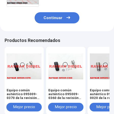
78051, 23670-78052
Continuar
Productos Recomendados
Equipo común
Equipo común
Equipo común
auténtico 095009-
auténtico 095009-
auténtico 095
0370 de la revisión
0360 de la revisión
0020 de la revi
del inyector de
del inyector de
del inyector de
combustible del
combustible del
carril de DEN
Mejor precio
Mejor precio
Mejor pre
carril de DENSO para
carril de DENSO para
095000-7761,
NISSAN 095000-
MITSUBISHI 095000-
095000-8740,