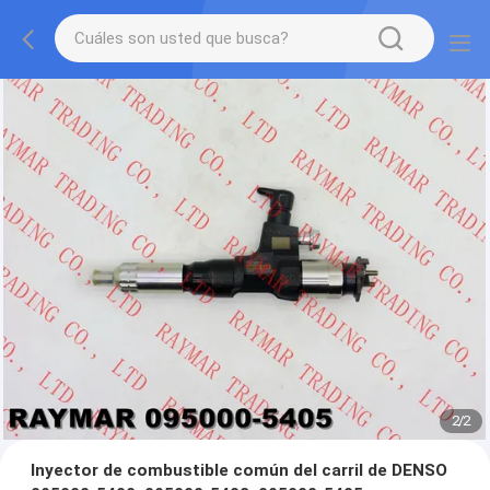
2
/
2
Inyector de combustible común del carril de DENSO