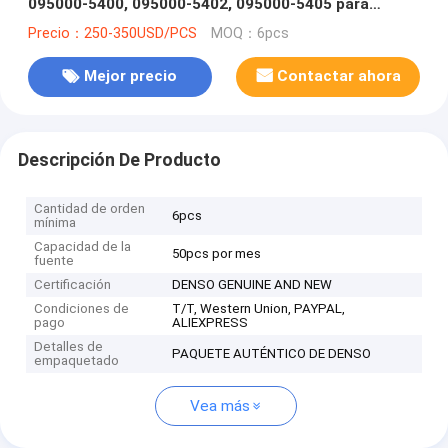
095000-5400, 095000-5402, 095000-5405 para
TOYOTA S05C, S05D 23670-78051, 23670-78052
Precio：250-350USD/PCS
MOQ：6pcs
Mejor precio
Contactar ahora
Descripción De Producto
Cantidad de orden
6pcs
mínima
Capacidad de la
50pcs por mes
fuente
Certificación
DENSO GENUINE AND NEW
Condiciones de
T/T, Western Union, PAYPAL,
pago
ALIEXPRESS
Detalles de
PAQUETE AUTÉNTICO DE DENSO
empaquetado
Vea más