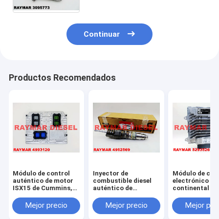
de Cummins
Continuar
Productos Recomendados
Módulo de control
Inyector de
Módulo de con
auténtico de motor
combustible diesel
electrónico
ISX15 de Cummins,
auténtico de
continental de
ECM 4993120,
Cummins, inyector
motor 5WK912
P4993120
de combustible
5WK91206, C
Mejor precio
Mejor precio
Mejor pre
ISX15, inyector de
para Cummins
combustible QSX15
ISF2.8, ISF3.8