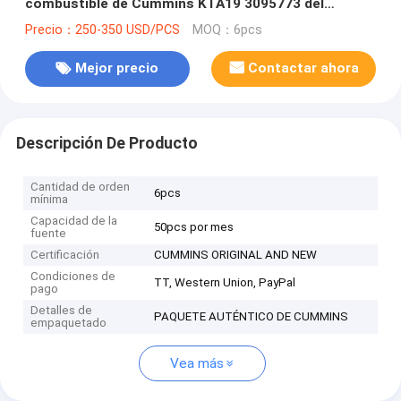
combustible de Cummins KTA19 3095773 del
inyector de combustible diesel de Cummins
Precio：250-350 USD/PCS
MOQ：6pcs
Mejor precio
Contactar ahora
Descripción De Producto
Cantidad de orden
6pcs
mínima
Capacidad de la
50pcs por mes
fuente
Certificación
CUMMINS ORIGINAL AND NEW
Condiciones de
TT, Western Union, PayPal
pago
Detalles de
PAQUETE AUTÉNTICO DE CUMMINS
empaquetado
Vea más