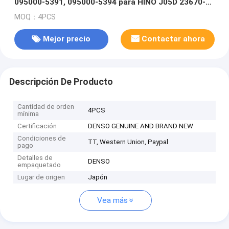
095000-5391, 095000-5394 para HINO J05D 23670-
E0270
MOQ：4PCS
Mejor precio
Contactar ahora
Descripción De Producto
Cantidad de orden
4PCS
mínima
Certificación
DENSO GENUINE AND BRAND NEW
Condiciones de
TT, Western Union, Paypal
pago
Detalles de
DENSO
empaquetado
Lugar de origen
Japón
Vea más