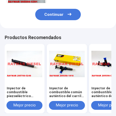
Continuar
Productos Recomendados
Inyector de
Inyector de
Inyector de
combustible
combustible común
combustible 
piezoeléctrico
auténtico del carril
auténtico del c
auténtico G4 de
de DENSO 295050-
de DENSO 295
DENSO 295700-0240
1810 para CAT C4.4
0420, 295050
Mejor precio
Mejor precio
Mejor pre
para John Deere
418-3229, 4183229
para CAT C4.4
RE561749
3707287, 370