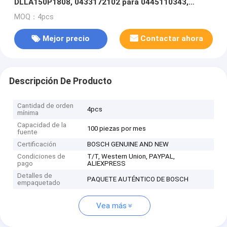
DLLA150P1808, 0433172102 para 0445110343,
0445110412
MOQ：4pcs
Mejor precio
Contactar ahora
Descripción De Producto
Cantidad de orden
4pcs
mínima
Capacidad de la
100 piezas por mes
fuente
Certificación
BOSCH GENUINE AND NEW
Condiciones de
T/T, Western Union, PAYPAL,
pago
ALIEXPRESS
Detalles de
PAQUETE AUTÉNTICO DE BOSCH
empaquetado
Vea más