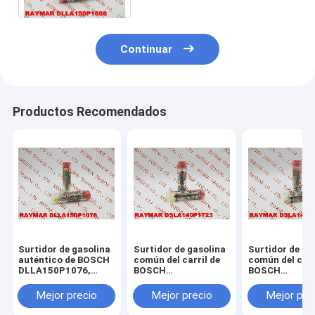
0445110412
Continuar
Productos Recomendados
Surtidor de gasolina
Surtidor de gasolina
Surtidor de ga
auténtico de BOSCH
común del carril de
común del carr
DLLA150P1076,
BOSCH
BOSCH
0433171699 para
DSLA140P1723,
DSLA143P970
0445120084,
0433175481 para
0433175271 p
Mejor precio
Mejor precio
Mejor pre
0445120019,
0445120123,
0445120007,
0445120020,
4937065
2830957, 402