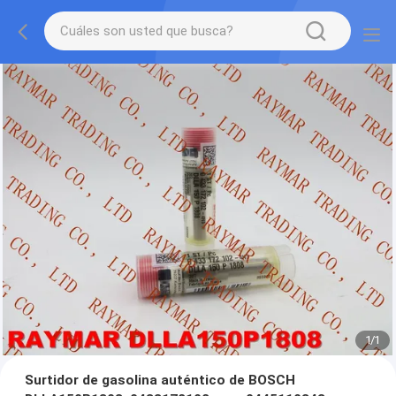
1
/
1
Surtidor de gasolina auténtico de BOSCH