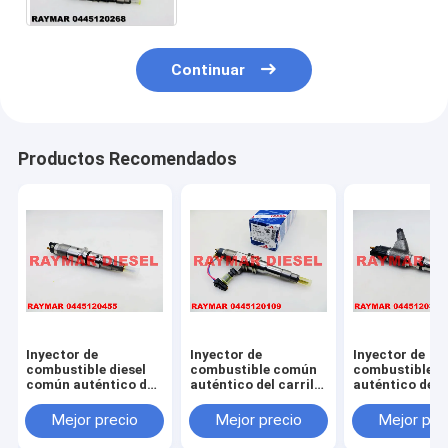
Continuar
Productos Recomendados
Inyector de
Inyector de
Inyector de
combustible diesel
combustible común
combustible 
común auténtico del
auténtico del carril
auténtico del c
carril de BOSCH
de BOSCH
de BOSCH
0445120455 para
0445120109,
0445120371,
Mejor precio
Mejor precio
Mejor pre
Cummins QSB6.7
0445120467,
0445120382 p
5367161
107755-0380 para
CAT 3969626, 