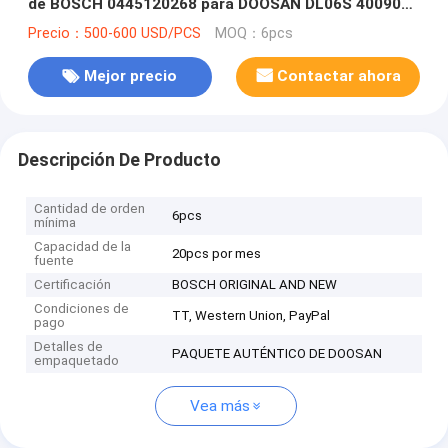
de BOSCH 0445120268 para DOOSAN DL06S 400903-
00046
Precio：500-600 USD/PCS
MOQ：6pcs
Mejor precio
Contactar ahora
Descripción De Producto
Cantidad de orden
6pcs
mínima
Capacidad de la
20pcs por mes
fuente
Certificación
BOSCH ORIGINAL AND NEW
Condiciones de
TT, Western Union, PayPal
pago
Detalles de
PAQUETE AUTÉNTICO DE DOOSAN
empaquetado
Vea más