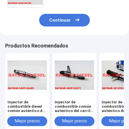
ME358536, ME357728
Continuar
Productos Recomendados
Inyector de
Inyector de
Inyector de
combustible diesel
combustible común
combustible di
común auténtico del
auténtico del carril
auténtico de 
carril de BOSCH
de BOSCH
inyector
0445120455 para
0445120371,
0414703008 de
Mejor precio
Mejor precio
Mejor pre
Cummins QSB6.7
0445120382 para
unidad para I
5367161
CAT 3969626, 396-
FIAT 50428707