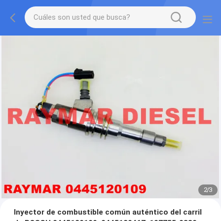
2
/
3
Inyector de combustible común auténtico del carril