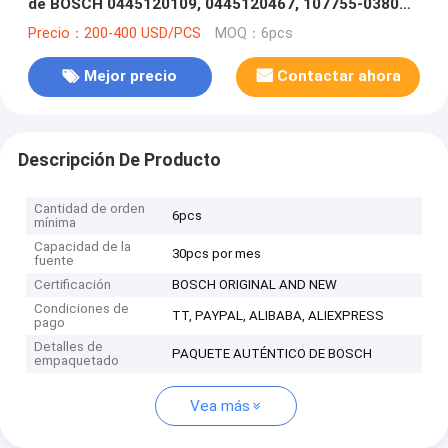
de BOSCH 0445120109, 0445120467, 107755-0380
para MITSUBISHI FUSO 6M70 ME358536, ME357728
Precio：200-400 USD/PCS
MOQ：6pcs
Mejor precio
Contactar ahora
Descripción De Producto
Cantidad de orden
6pcs
mínima
Capacidad de la
30pcs por mes
fuente
Certificación
BOSCH ORIGINAL AND NEW
Condiciones de
TT, PAYPAL, ALIBABA, ALIEXPRESS
pago
Detalles de
PAQUETE AUTÉNTICO DE BOSCH
empaquetado
Vea más