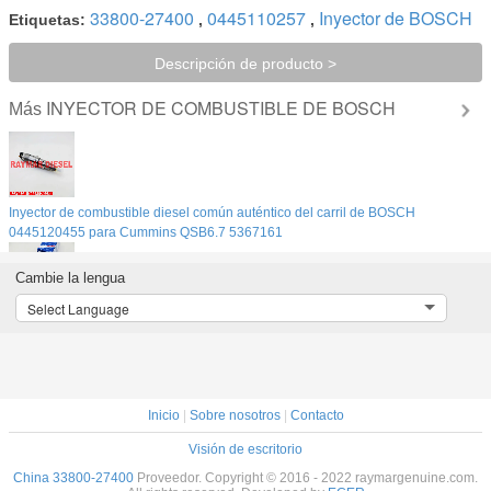
33800-27400
0445110257
Inyector de BOSCH
Etiquetas:
,
,
Descripción de producto >
INYECTOR DE COMBUSTIBLE DE BOSCH
Más
Inyector de combustible diesel común auténtico del carril de BOSCH
0445120455 para Cummins QSB6.7 5367161
Cambie la lengua
Select Language
Inyector de combustible común auténtico del carril de BOSCH 0445120109,
0445120467, 107755-0380 para MITSUBISHI FUSO 6M70 ME358536,
ME357728
Inicio
|
Sobre nosotros
|
Contacto
Visión de escritorio
Inyector de combustible común auténtico del carril de BOSCH 0445120371,
0445120382 para CAT 3969626, 396-9626, Perkins T413609
China 33800-27400
Proveedor. Copyright © 2016 - 2022 raymargenuine.com.