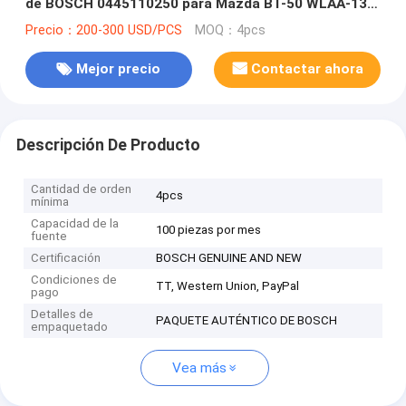
de BOSCH 0445110250 para Mazda BT-50 WLAA-13-
H50, WLAA13H50
Precio：200-300 USD/PCS
MOQ：4pcs
Mejor precio
Contactar ahora
Descripción De Producto
Cantidad de orden
4pcs
mínima
Capacidad de la
100 piezas por mes
fuente
Certificación
BOSCH GENUINE AND NEW
Condiciones de
TT, Western Union, PayPal
pago
Detalles de
PAQUETE AUTÉNTICO DE BOSCH
empaquetado
Vea más