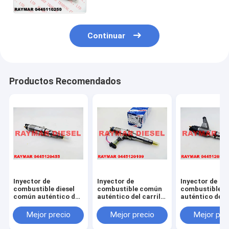
Continuar
Productos Recomendados
Inyector de
Inyector de
Inyector de
combustible diesel
combustible común
combustible 
común auténtico del
auténtico del carril
auténtico del c
carril de BOSCH
de BOSCH
de BOSCH
0445120455 para
0445120109,
0445120371,
Mejor precio
Mejor precio
Mejor pre
Cummins QSB6.7
0445120467,
0445120382 p
5367161
107755-0380 para
CAT 3969626, 